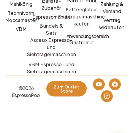
Partner Pool
Barista-
Mahlkönig
Zahlung &
Zubehör
Kaffeeglobus
Versand
Technivorm
Siebträgermaschine
Espressomühlen
Moccamaster
Vertrag
kaufen
Bundels &
widerrufen
VBM
Sets
Anwendungsbereich
Ascaso Espresso-
Gastromie
und
Siebträgermaschinen
VBM Espresso- und
Siebträgermaschinen
Zum Outlet
©2026
Store
EspressoPool