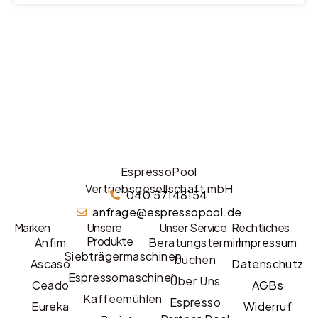
EspressoPool
Vertriebsgesellschaft mbH
040 57148154
anfrage@espressopool.de
Marken
Unsere
Unser Service
Rechtliches
Produkte
Anfim
Beratungstermin
Impressum
Siebträgermaschinen
buchen
Ascaso
Datenschutz
Espressomaschinen
Über Uns
Ceado
AGBs
Kaffeemühlen
Espresso
Eureka
Widerruf