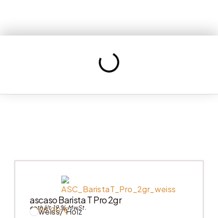
ascaso Barista T Pro 2gr
enthält 19 % MwSt.
9996,00
€
weiss/ Holz