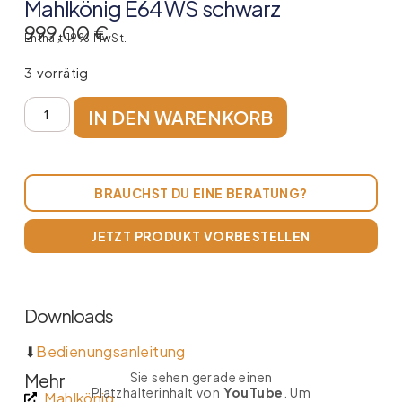
Mahlkönig E64 WS schwarz
999,00
€
Enthält 19% MwSt.
3 vorrätig
IN DEN WARENKORB
BRAUCHST DU EINE BERATUNG?
JETZT PRODUKT VORBESTELLEN
Downloads
⬇
Bedienungsanleitung
Mehr
Sie sehen gerade einen
Platzhalterinhalt von
YouTube
. Um
Mahlkönig