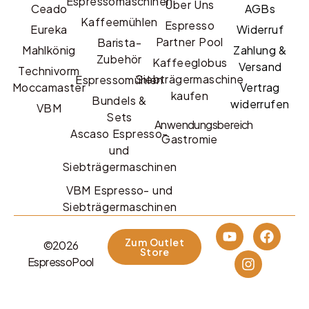
Espressomaschinen
Über Uns
Ceado
AGBs
Kaffeemühlen
Espresso
Eureka
Widerruf
Partner Pool
Barista-
Mahlkönig
Zahlung &
Zubehör
Kaffeeglobus
Versand
Technivorm
Siebträgermaschine
Espressomühlen
Moccamaster
Vertrag
kaufen
Bundels &
widerrufen
VBM
Sets
Anwendungsbereich
Ascaso Espresso-
Gastromie
und
Siebträgermaschinen
VBM Espresso- und
Siebträgermaschinen
Zum Outlet
©2026
Store
EspressoPool