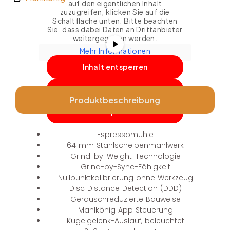
auf den eigentlichen Inhalt
zuzugreifen, klicken Sie auf die
Schaltfläche unten. Bitte beachten
Sie, dass dabei Daten an Drittanbieter
weitergegeben werden.
Mehr Informationen
Inhalt entsperren
Erforderlichen Service
Produktbeschreibung
akzeptieren und Inhalte
entsperren
Espressomühle
64 mm Stahlscheibenmahlwerk
Grind-by-Weight-Technologie
Grind-by-Sync-Fähigkeit
Nullpunktkalibrierung ohne Werkzeug
Disc Distance Detection (DDD)
Geräuschreduzierte Bauweise
Mahlkönig App Steuerung
Kugelgelenk-Auslauf, beleuchtet