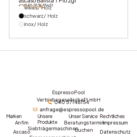
ascaso Barista T Pro 2gr
enthält 19 % MwSt.
9996,00
€
weiss/ Holz
schwarz/ Holz
inox/ Holz
EspressoPool
Vertriebsgesellschaft mbH
040 57148154
anfrage@espressopool.de
Marken
Unsere
Unser Service
Rechtliches
Produkte
Anfim
Beratungstermin
Impressum
Siebträgermaschinen
buchen
Ascaso
Datenschutz