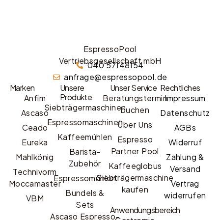
EspressoPool
Vertriebsgesellschaft mbH
040 57148154
anfrage@espressopool.de
Marken
Unsere
Unser Service
Rechtliches
Produkte
Anfim
Beratungstermin
Impressum
Siebträgermaschinen
buchen
Ascaso
Datenschutz
Espressomaschinen
Über Uns
Ceado
AGBs
Kaffeemühlen
Espresso
Eureka
Widerruf
Partner Pool
Barista-
Mahlkönig
Zahlung &
Zubehör
Kaffeeglobus
Versand
Technivorm
Siebträgermaschine
Espressomühlen
Moccamaster
Vertrag
kaufen
Bundels &
widerrufen
VBM
Sets
Anwendungsbereich
Ascaso Espresso-