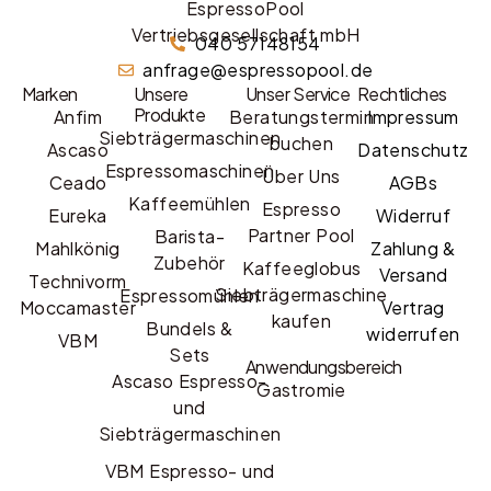
EspressoPool
Vertriebsgesellschaft mbH
040 57148154
anfrage@espressopool.de
Marken
Unsere
Unser Service
Rechtliches
Produkte
Anfim
Beratungstermin
Impressum
Siebträgermaschinen
buchen
Ascaso
Datenschutz
Espressomaschinen
Über Uns
Ceado
AGBs
Kaffeemühlen
Espresso
Eureka
Widerruf
Partner Pool
Barista-
Mahlkönig
Zahlung &
Zubehör
Kaffeeglobus
Versand
Technivorm
Siebträgermaschine
Espressomühlen
Moccamaster
Vertrag
kaufen
Bundels &
widerrufen
VBM
Sets
Anwendungsbereich
Ascaso Espresso-
Gastromie
und
Siebträgermaschinen
VBM Espresso- und