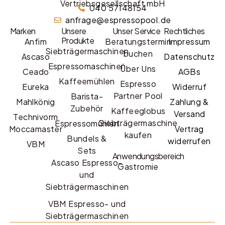
Vertriebsgesellschaft mbH
040 57148154
anfrage@espressopool.de
Marken
Unsere
Unser Service
Rechtliches
Produkte
Anfim
Beratungstermin
Impressum
Siebträgermaschinen
buchen
Ascaso
Datenschutz
Espressomaschinen
Über Uns
Ceado
AGBs
Kaffeemühlen
Espresso
Eureka
Widerruf
Partner Pool
Barista-
Mahlkönig
Zahlung &
Zubehör
Kaffeeglobus
Versand
Technivorm
Siebträgermaschine
Espressomühlen
Moccamaster
Vertrag
kaufen
Bundels &
widerrufen
VBM
Sets
Anwendungsbereich
Ascaso Espresso-
Gastromie
und
Siebträgermaschinen
VBM Espresso- und
Siebträgermaschinen