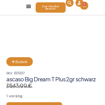
0
Zum Händler
Bereich
Über Uns
Zurück
SKU: 601337
ascaso Big Dream T Plus 2gr schwarz
11543,00
€
Enthält 19% MwSt.
1 vorrätig