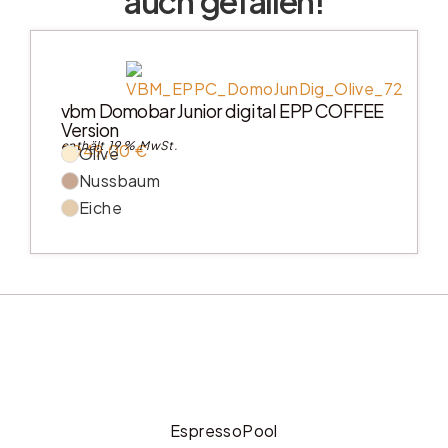
auch gefallen!
vbm Domobar Junior digital EPP COFFEE
Version
enthält 19 % MwSt.
2049,00
€
Olive
Nussbaum
Eiche
EspressoPool