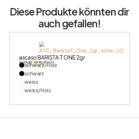
Diese Produkte könnten dir
auch gefallen!
ascaso BARISTA T ONE 2gr
enthält 19 % MwSt.
6426,00
€
schwarz/Holz
schwarz
weiss
weiss/Holz