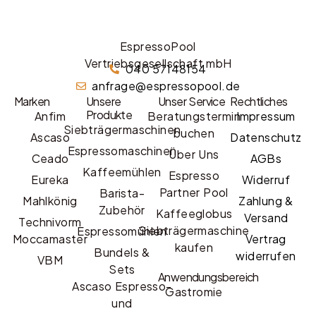
EspressoPool
Vertriebsgesellschaft mbH
040 57148154
anfrage@espressopool.de
Marken
Unsere
Unser Service
Rechtliches
Produkte
Anfim
Beratungstermin
Impressum
Siebträgermaschinen
buchen
Ascaso
Datenschutz
Espressomaschinen
Über Uns
Ceado
AGBs
Kaffeemühlen
Espresso
Eureka
Widerruf
Partner Pool
Barista-
Mahlkönig
Zahlung &
Zubehör
Kaffeeglobus
Versand
Technivorm
Siebträgermaschine
Espressomühlen
Moccamaster
Vertrag
kaufen
Bundels &
widerrufen
VBM
Sets
Anwendungsbereich
Ascaso Espresso-
Gastromie
und