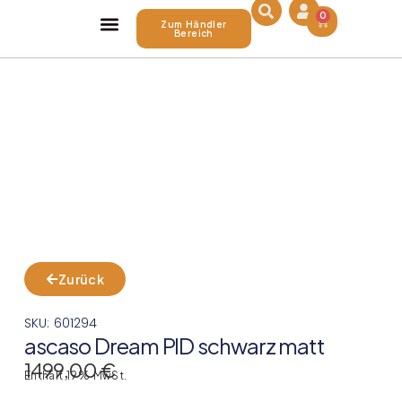
0
Zum Händler
Bereich
Über Uns
Zurück
SKU: 601294
ascaso Dream PID schwarz matt
1499,00
€
Enthält 19% MwSt.