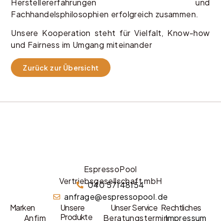
Herstellererfahrungen und
Fachhandelsphilosophien erfolgreich zusammen.
Unsere Kooperation steht für Vielfalt, Know-how
und Fairness im Umgang miteinander
Zurück zur Übersicht
EspressoPool
Vertriebsgesellschaft mbH
040 57148154
anfrage@espressopool.de
Marken
Unsere
Unser Service
Rechtliches
Produkte
Anfim
Beratungstermin
Impressum