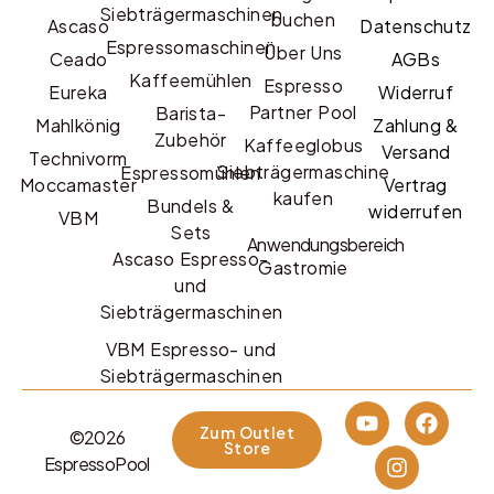
Siebträgermaschinen
buchen
Ascaso
Datenschutz
Espressomaschinen
Über Uns
Ceado
AGBs
Kaffeemühlen
Espresso
Eureka
Widerruf
Partner Pool
Barista-
Mahlkönig
Zahlung &
Zubehör
Kaffeeglobus
Versand
Technivorm
Siebträgermaschine
Espressomühlen
Moccamaster
Vertrag
kaufen
Bundels &
widerrufen
VBM
Sets
Anwendungsbereich
Ascaso Espresso-
Gastromie
und
Siebträgermaschinen
VBM Espresso- und
Siebträgermaschinen
Zum Outlet
©2026
Store
EspressoPool