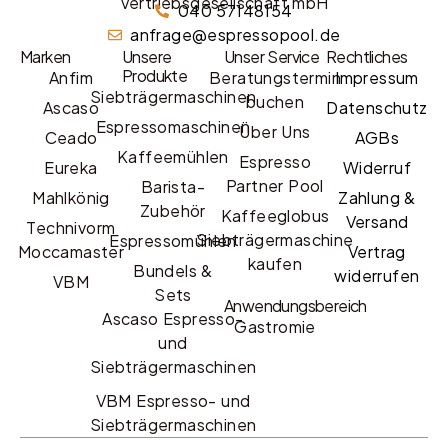
Vertriebsgesellschaft mbH
040 57148154
anfrage@espressopool.de
Marken
Unsere
Unser Service
Rechtliches
Produkte
Anfim
Beratungstermin
Impressum
Siebträgermaschinen
buchen
Ascaso
Datenschutz
Espressomaschinen
Über Uns
Ceado
AGBs
Kaffeemühlen
Espresso
Eureka
Widerruf
Partner Pool
Barista-
Mahlkönig
Zahlung &
Zubehör
Kaffeeglobus
Versand
Technivorm
Siebträgermaschine
Espressomühlen
Moccamaster
Vertrag
kaufen
Bundels &
widerrufen
VBM
Sets
Anwendungsbereich
Ascaso Espresso-
Gastromie
und
Siebträgermaschinen
VBM Espresso- und
Siebträgermaschinen