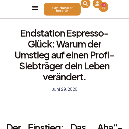
0
Zum Händler
Bereich
Über Uns
Endstation Espresso-
Glück: Warum der
Umstieg auf einen Profi-
Siebträger dein Leben
verändert.
Juni 29, 2026
Der Einstieg: Das „Aha“-