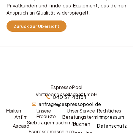
Privatkunden und finde das Equipment, das deinen
Anspruch an Qualität widerspiegelt.
Zurück zur Übersicht
EspressoPool
Vertriebsgesellschaft mbH
040 57148154
anfrage@espressopool.de
Marken
Unsere
Unser Service
Rechtliches
Produkte
Anfim
Beratungstermin
Impressum
Siebträgermaschinen
buchen
Ascaso
Datenschutz
Espressomaschinen
Über Uns