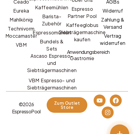
Ceado
AGBs
Kaffeemühlen
Espresso
Eureka
Widerruf
Partner Pool
Barista-
Mahlkönig
Zahlung &
Zubehör
Kaffeeglobus
Versand
Technivorm
Siebträgermaschine
Espressomühlen
Moccamaster
Vertrag
kaufen
Bundels &
widerrufen
VBM
Sets
Anwendungsbereich
Ascaso Espresso-
Gastromie
und
Siebträgermaschinen
VBM Espresso- und
Siebträgermaschinen
Zum Outlet
©2026
Store
EspressoPool